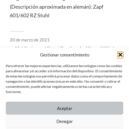
(Descripción aproximada en alemán): Zapf
601/602 RZ Stuhl
20 de marzo de 2021
en
Mobiliario para Vitsoe / Furniture for Vitsoe / Möbel
für Vitsoe
Gestionar consentimiento
Silla Zapf 601/602 RZ
Para ofrecer las mejores experiencias, utilizamos tecnologías como las cookies
para almacenar y/o acceder a la información del dispositivo. El consentimiento
de estas tecnologías nos permitirá procesar datos como el comportamiento de
navegación o las identificaciones únicas en este sitio. No consentir o retirar el
consentimiento, puede afectar negativamente a ciertas características y
funciones.
← ENTRADA ANTERIOR
Aceptar
Denegar
ENTRADA SIGUIENTE →