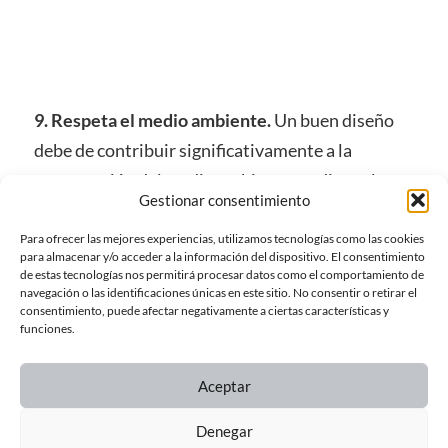
9. Respeta el medio ambiente.
Un buen diseño
debe de contribuir significativamente a la
preservación del medio ambiente mediante la
Gestionar consentimiento
conservación de los recursos y la minimización de
la contaminación física y visual durante el ciclo
Para ofrecer las mejores experiencias, utilizamos tecnologías como las cookies
para almacenar y/o acceder a la información del dispositivo. El consentimiento
de vida del producto.
de estas tecnologías nos permitirá procesar datos como el comportamiento de
navegación o las identificaciones únicas en este sitio. No consentir o retirar el
consentimiento, puede afectar negativamente a ciertas características y
10. Es diseño en su mínima expresión.
Rams
funciones.
distingue entre el habitual paradigma de diseño:
“Menos es más” y en su lugar recomienda
Aceptar
“Menos, pero con mejor ejecución”.
Denegar