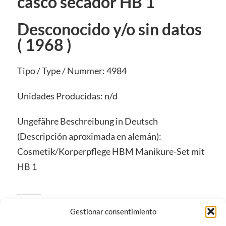
casco secador HB 1
Desconocido y/o sin datos
( 1968 )
Tipo / Type / Nummer: 4984
Unidades Producidas: n/d
Ungefähre Beschreibung in Deutsch
(Descripción aproximada en alemán):
Cosmetik/Korperpflege HBM Manikure-Set mit
HB 1
22 de mayo de 2019
Gestionar consentimiento
en
Sets Cosméticos / Cosmetik/Körperpflege / Cosmetic