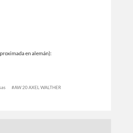
aproximada en alemán):
sas
AW 20 AXEL WALTHER