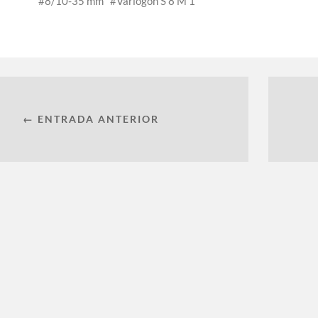
8/10-35 mm
Variogon S 8 M 1
← ENTRADA ANTERIOR