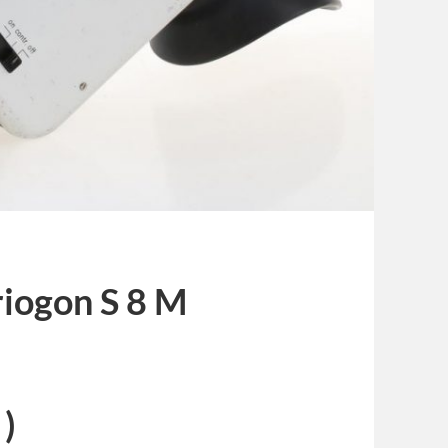
iogon S 8 M
)