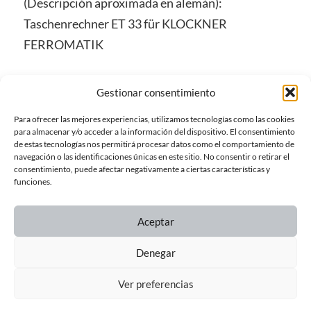
(Descripción aproximada en alemán):
Taschenrechner ET 33 für KLOCKNER
FERROMATIK
Gestionar consentimiento
12 de septiembre de 2025
Para ofrecer las mejores experiencias, utilizamos tecnologías como las cookies
en
Personalizaciones para otras empresas
para almacenar y/o acceder a la información del dispositivo. El consentimiento
ET 33
de estas tecnologías nos permitirá procesar datos como el comportamiento de
navegación o las identificaciones únicas en este sitio. No consentir o retirar el
consentimiento, puede afectar negativamente a ciertas características y
funciones.
Aceptar
← ENTRADA ANTERIOR
Denegar
Ver preferencias
ENTRADA SIGUIENTE →