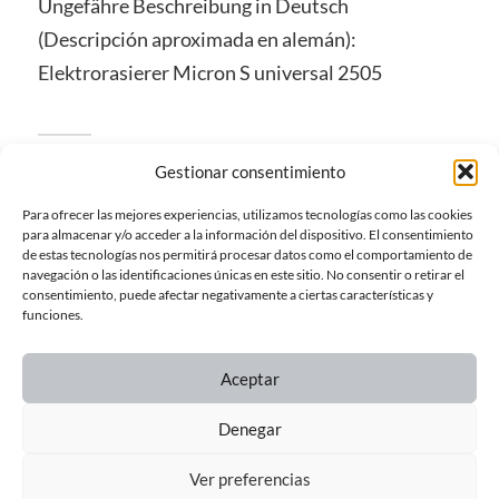
Ungefähre Beschreibung in Deutsch
(Descripción aproximada en alemán):
Elektrorasierer Micron S universal 2505
8 de noviembre de 2019
Gestionar consentimiento
en
Afeitadoras Eléctricas / Elektrorasierer / Electric
Para ofrecer las mejores experiencias, utilizamos tecnologías como las cookies
Razors
para almacenar y/o acceder a la información del dispositivo. El consentimiento
Linear Recargable
de estas tecnologías nos permitirá procesar datos como el comportamiento de
navegación o las identificaciones únicas en este sitio. No consentir o retirar el
consentimiento, puede afectar negativamente a ciertas características y
funciones.
Aceptar
← ENTRADA ANTERIOR
Denegar
Ver preferencias
ENTRADA SIGUIENTE →