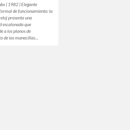
ubs ( 1982 ) Elegante
formal de funcionamiento: la
 reloj presenta una
d escalonada que
e a los planos de
o de las manecillas…